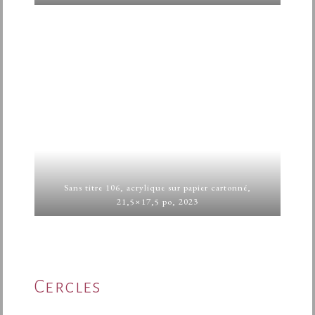
Sans titre 106, acrylique sur papier cartonné,
21,5×17,5 po, 2023
Cercles