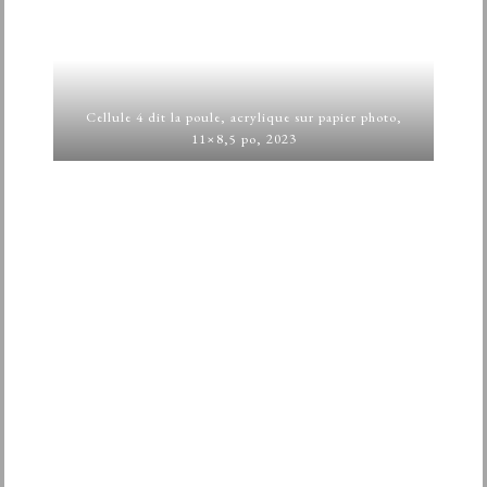
Cellule 4 dit la poule, acrylique sur papier photo,
11×8,5 po, 2023