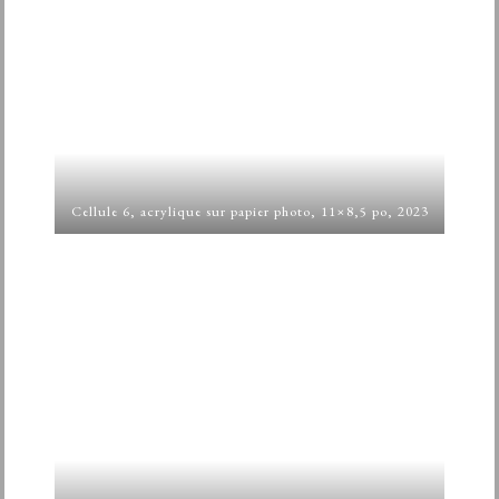
Cellule 6, acrylique sur papier photo, 11×8,5 po, 2023