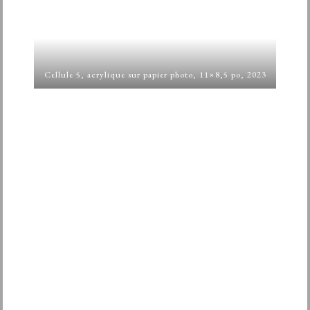
Cellule 5, acrylique sur papier photo, 11×8,5 po, 2023