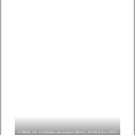
Cellule 10, acrylique sur papier photo, 11×8,5 po, 2023