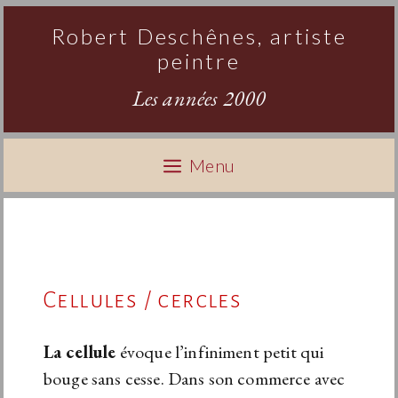
Aller
Robert Deschênes, artiste
au
peintre
contenu
Les années 2000
Menu
Cellules / cercles
La cellule
évoque l’infiniment petit qui
bouge sans cesse. Dans son commerce avec