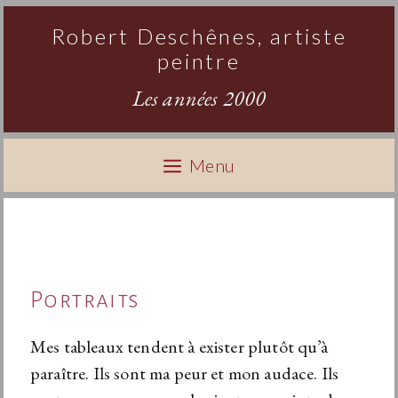
Aller
Robert Deschênes, artiste
au
peintre
contenu
Les années 2000
Menu
Portraits
Mes tableaux tendent à exister plutôt qu’à
paraître. Ils sont ma peur et mon audace. Ils