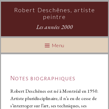
Aller
Robert Deschênes, artiste
au
peintre
contenu
Les années 2000
Menu
Notes biographiques
Robert Deschênes est né à Montréal en 1950.
Artiste pluridisciplinaire, il
n’a eu de cesse de
s’interroger sur l’art, ses techniques, ses